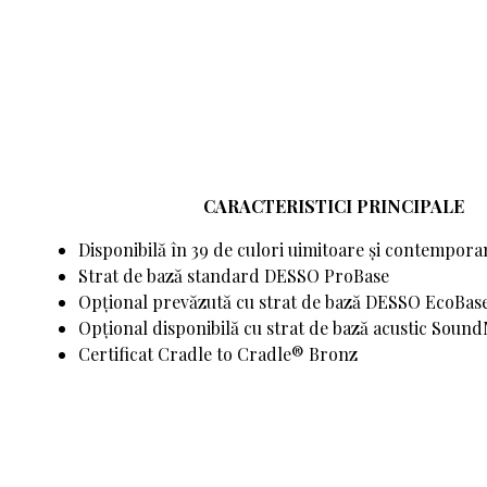
CARACTERISTICI PRINCIPALE
Disponibilă în 39 de culori uimitoare și contempora
Strat de bază standard DESSO ProBase
Opțional prevăzută cu strat de bază DESSO EcoBase
Opțional disponibilă cu strat de bază acustic Soun
Certificat Cradle to Cradle® Bronz
A072 1318
B359 1321