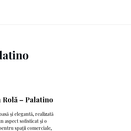
latino
 Rolă – Palatino
asă și elegantă, realizată
n aspect sofisticat și o
pentru spații comerciale,