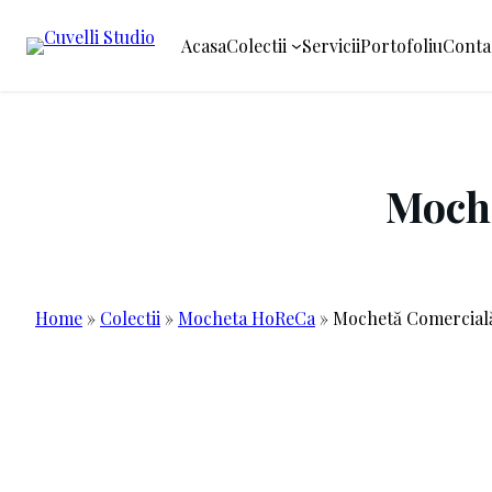
Acasa
Colectii
Servicii
Portofoliu
Conta
Sari
la
conținut
Moche
Home
»
Colectii
»
Mocheta HoReCa
»
Mochetă Comercială 