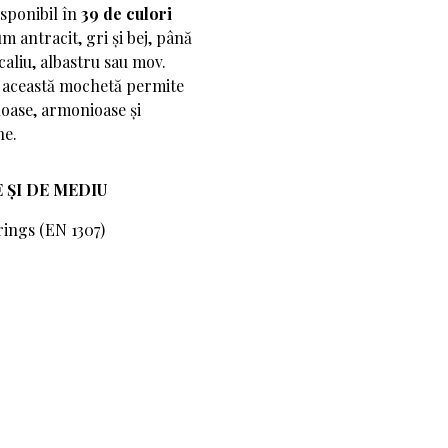
isponibil în
39 de culori
 antracit, gri și bej, până
caliu, albastru sau mov.
e, această mochetă permite
oase, armonioase și
e.
 ȘI DE MEDIU
rings (EN 1307)
A072 2121