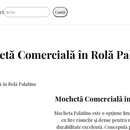
Caută
ct
Caută
tă Comercială în Rolă Pa
în Rolă Palatino
Mochetă Comercială în
Mocheta Palatino este o opțiune luxo
cu fire răsucite și dense pentru u
durabilitate excelentă. Concepută 