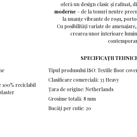
oferă un design clasic și rafinat, d
moderne
– de la tonuri neutre precum
la nuanțe vibrante de roșu, porto
Cu posibilități variate de amenajar
crearea unor interioare lumin
contemporan
SPECIFICAȚII TEHNICE
ne
Tipul produsului ISO: Textile floor cove
Clasificare comercială: 33 Heavy
 100% reciclabil
Țara de origine: Netherlands
dMaster
Grosime totală: 8 mm
Bucăți per cutie: 20
A072 1510
A072 2036