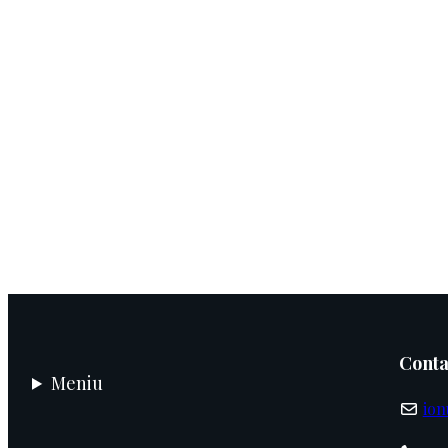
B359 2502
A072 2923
A072 3502
A072 3841
A072 4107
A072 4212
A072 5206
A072 5502
A072 7018
A072 7121
A072 8500
A072 8505
A072 8823
Conta
Meniu
ion