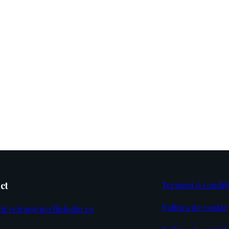
B359 2928
A072 2929
A072 3911
A072 4000
A072 4218
A072 4301
A072 6016
A072 6208
A072 8073
A072 8111
A072 8512
A072 8803
A072 9022
A072 9081
ct
Termeni și condiți
Politica de cookie
ut.velcu@cuvellistudio.ro