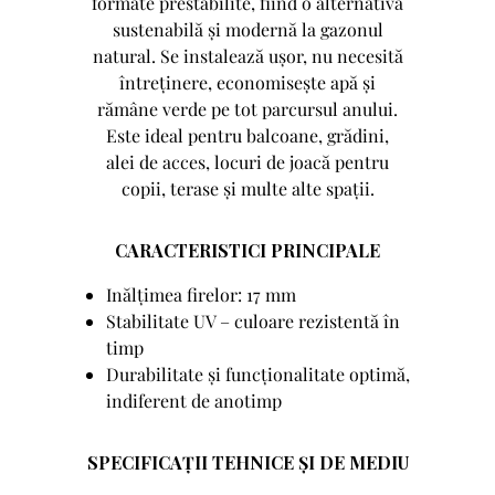
formate prestabilite, fiind o alternativă
sustenabilă și modernă la gazonul
natural. Se instalează ușor, nu necesită
întreținere, economisește apă și
rămâne verde pe tot parcursul anului.
Este ideal pentru balcoane, grădini,
alei de acces, locuri de joacă pentru
copii, terase și multe alte spații.
CARACTERISTICI PRINCIPALE
Inălțimea firelor: 17 mm
Stabilitate UV – culoare rezistentă în
timp
Durabilitate și funcționalitate optimă,
indiferent de anotimp
SPECIFICAȚII TEHNICE ȘI DE MEDIU