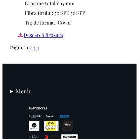
Grosime totală: 17 mm
Fibra firului: 50%PE 50%PP
Tip de format: Covor
Descarcă Broșura
Pagini:
1
2
3
4
Meniu