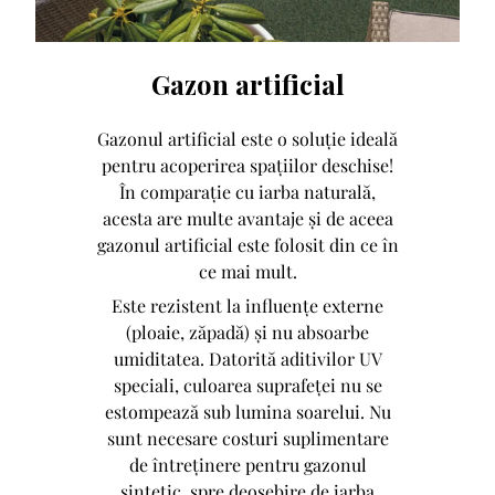
Gazon artificial
Gazonul artificial este o soluţie ideală
pentru acoperirea spațiilor deschise!
În comparație cu iarba naturală,
acesta are multe avantaje și de aceea
gazonul artificial este folosit din ce în
ce mai mult.
Este rezistent la influențe externe
(ploaie, zăpadă) şi nu absoarbe
umiditatea. Datorită aditivilor UV
speciali, culoarea suprafeţei nu se
estompează sub lumina soarelui. Nu
sunt necesare costuri suplimentare
de întreținere pentru gazonul
sintetic, spre deosebire de iarba