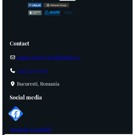
Contact
ionut.velcu@cuvellistudio.ro
+40751.535.950
Bucuresti, Romania
Social media
Termeni și condiții