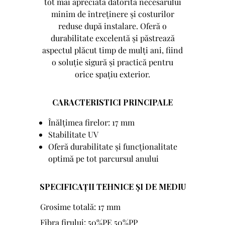
tot mai apreciată datorită necesarului
minim de întreținere și costurilor
reduse după instalare. Oferă o
durabilitate excelentă și păstrează
aspectul plăcut timp de mulți ani, fiind
o soluție sigură și practică pentru
orice spațiu exterior.
CARACTERISTICI PRINCIPALE
Înălțimea firelor: 17 mm
Stabilitate UV
Oferă durabilitate și funcționalitate
optimă pe tot parcursul anului
SPECIFICAȚII TEHNICE ȘI DE MEDIU
Grosime totală: 17 mm
Fibra firului: 50%PE 50%PP