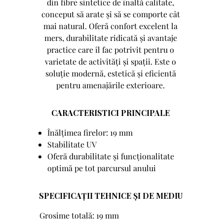
din fibre sintetice de înaltă calitate,
conceput să arate și să se comporte cât
mai natural. Oferă confort excelent la
mers, durabilitate ridicată și avantaje
practice care îl fac potrivit pentru o
varietate de activități și spații. Este o
soluție modernă, estetică și eficientă
pentru amenajările exterioare.
CARACTERISTICI PRINCIPALE
Înălțimea firelor: 19 mm
Stabilitate UV
Oferă durabilitate și funcționalitate
optimă pe tot parcursul anului
SPECIFICAȚII TEHNICE ȘI DE MEDIU
Grosime totală: 19 mm