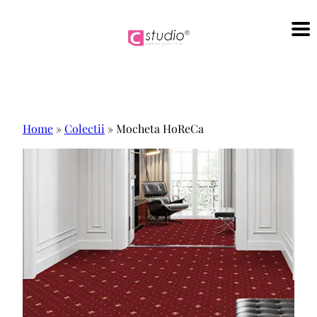
Sari
la
conținut
Home
»
Colectii
»
Mocheta HoReCa