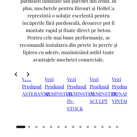
pardoseli laminate sau parchet din lemn. În
plus, mochetele pentru Birouri și HoReCa
reprezintă o soluție excelentă pentru
încăperile fără pardoseală, deoarece pot fi
montate rapid și fixate direct pe beton.
Pentru cele mai bune performanțe, se
recomandă instalarea din perete în perete și
lipirea cu adeziv, maximizând astfel toate
avantajele mochetei comerciale.
Vezi
Vezi
Vezi
Vezi
Vezi
V
Produsul
Produsul
Produsul
Produsul
Produsul
P
ASTERANNE
AXMINSTER
AXMINSTER
AXMINSTER
BONAPART
IN-
SCULPT
VINTAGE
STOCK