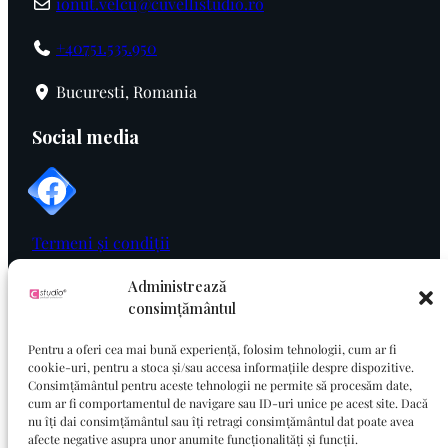
ionut.velcu@cuvellistudio.ro
+40751.535.950
Bucuresti, Romania
Social media
Termeni și condiții
Administrează
Politica de cookie
consimțământul
Politica de confidențialitate
Pentru a oferi cea mai bună experiență, folosim tehnologii, cum ar fi
cookie-uri, pentru a stoca și/sau accesa informațiile despre dispozitive.
Consimțământul pentru aceste tehnologii ne permite să procesăm date,
cum ar fi comportamentul de navigare sau ID-uri unice pe acest site. Dacă
nu îți dai consimțământul sau îți retragi consimțământul dat poate avea
afecte negative asupra unor anumite funcționalități și funcții.