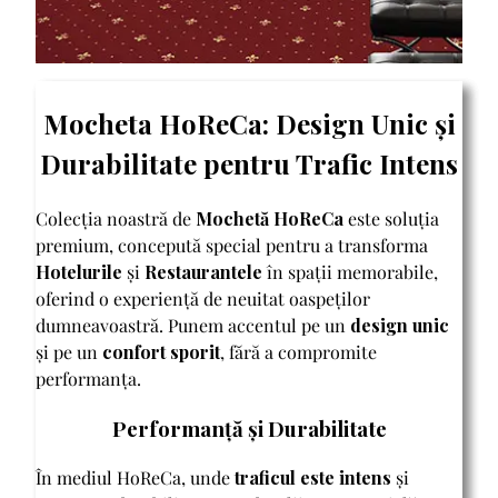
Mocheta HoReCa: Design Unic și
Durabilitate pentru Trafic Intens
Colecția noastră de
Mochetă HoReCa
este soluția
premium, concepută special pentru a transforma
Hotelurile
și
Restaurantele
în spații memorabile,
oferind o experiență de neuitat oaspeților
dumneavoastră. Punem accentul pe un
design unic
și pe un
confort sporit
, fără a compromite
performanța.
Performanță și Durabilitate
În mediul HoReCa, unde
traficul este intens
și