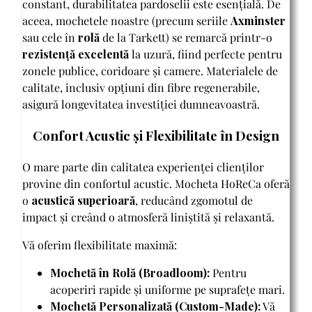
constant, durabilitatea pardoselii este esențială. De
aceea, mochetele noastre (precum seriile
Axminster
sau cele în
rolă
de la Tarkett) se remarcă printr-o
rezistență excelentă
la uzură, fiind perfecte pentru
zonele publice, coridoare și camere. Materialele de
calitate, inclusiv opțiuni din fibre regenerabile,
asigură longevitatea investiției dumneavoastră.
Confort Acustic și Flexibilitate în Design
O mare parte din calitatea experienței clienților
provine din confortul acustic. Mocheta HoReCa oferă
o
acustică superioară
, reducând zgomotul de
impact și creând o atmosferă liniștită și relaxantă.
Vă oferim flexibilitate maximă:
Mochetă în Rolă (Broadloom):
Pentru
acoperiri rapide și uniforme pe suprafețe mari.
Mochetă Personalizată (Custom-Made):
Vă