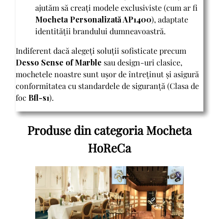
ajutăm să creați modele exclusiviste (cum ar fi
Mocheta Personalizată AP1400
), adaptate
identității brandului dumneavoastră.
Indiferent dacă alegeți soluții sofisticate precum
Desso Sense of Marble
sau design-uri clasice,
mochetele noastre sunt ușor de întreținut și asigură
conformitatea cu standardele de siguranță (Clasa de
foc
Bfl-s1
).
Produse din categoria Mocheta
HoReCa