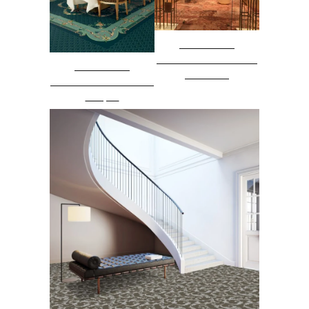
Vezi Produs
Mocheta Desso Sense
Vezi Produs
of Marble
Mocheta Personalizata
AP1400