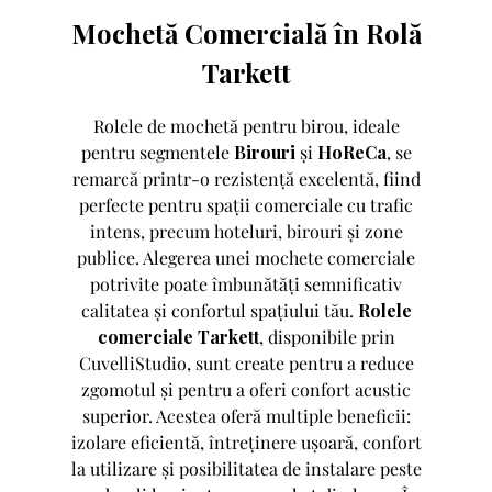
Mochetă Comercială în Rolă
Tarkett
Rolele de mochetă pentru birou, ideale
pentru segmentele
Birouri
și
HoReCa
, se
remarcă printr-o rezistență excelentă, fiind
perfecte pentru spații comerciale cu trafic
intens, precum hoteluri, birouri și zone
publice. Alegerea unei mochete comerciale
potrivite poate îmbunătăți semnificativ
calitatea și confortul spațiului tău.
Rolele
comerciale Tarkett
, disponibile prin
CuvelliStudio, sunt create pentru a reduce
zgomotul și pentru a oferi confort acustic
superior. Acestea oferă multiple beneficii:
izolare eficientă, întreținere ușoară, confort
la utilizare și posibilitatea de instalare peste