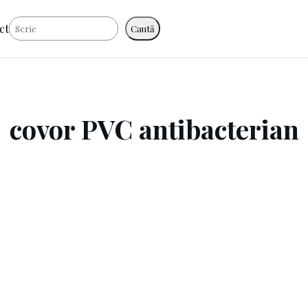
Caută
ct
Caută
covor PVC antibacterian