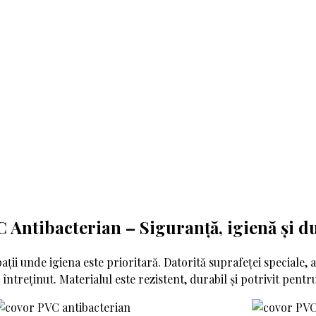
velli Studio
 Antibacterian – Siguranță, igienă și du
ții unde igiena este prioritară. Datorită suprafeței speciale, 
 întreținut. Materialul este rezistent, durabil și potrivit pentr