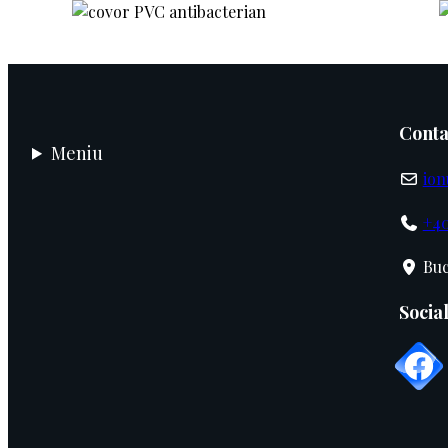
Conta
Meniu
ion
+40
Buc
Socia