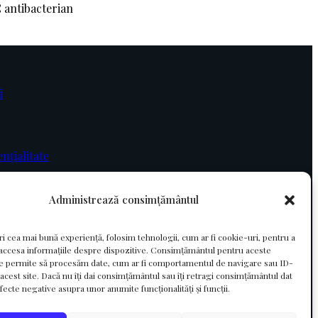
i
ențialitate
Administrează consimțământul
ri cea mai bună experiență, folosim tehnologii, cum ar fi cookie-uri, pentru a
 accesa informațiile despre dispozitive. Consimțământul pentru aceste
ne permite să procesăm date, cum ar fi comportamentul de navigare sau ID-
 acest site. Dacă nu îți dai consimțământul sau îți retragi consimțământul dat
fecte negative asupra unor anumite funcționalități și funcții.