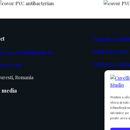
ct
Termeni și condiți
Politica de cookie
ut.velcu@cuvellistudio.ro
Politica de confid
751.535.950
uresti, Romania
l media
Pentru a ofe
stoca și/sau
tehnologii 
uri unice pe
poate avea a