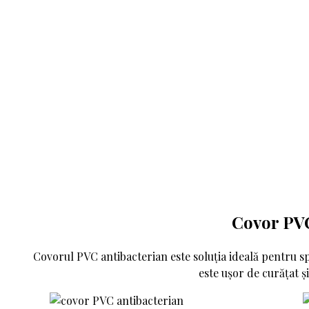
Cu
West Vet Hospital – covor PVC antibacterian
Covor PVC
Covorul PVC antibacterian este soluția ideală pentru spa
este ușor de curățat și