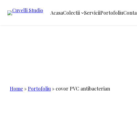
Acasa
Colectii
Servicii
Portofoliu
Conta
Sari
la
conținut
Home
»
Portofoliu
»
covor PVC antibacterian