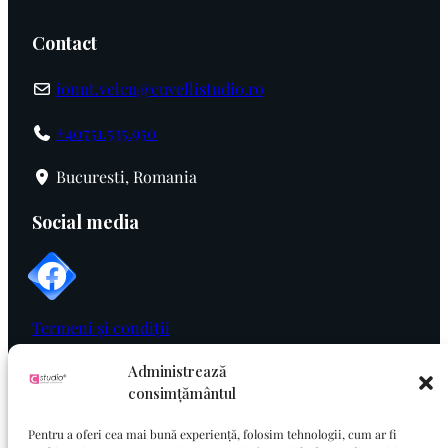
Contact
ionut.velcu@cuvellistudio.ro
+40751.535.950
Bucuresti, Romania
Social media
Termeni și condiții
Politica de cookie
Administrează
consimțământul
Politica de confidențialitate
Pentru a oferi cea mai bună experiență, folosim tehnologii, cum ar fi