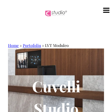
Sari
la
conținut
Home
»
Portofoliu
»
LVT Moduleo
Cuvelli
Studio