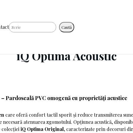
Caută
tact
Caută
iQ Optima Acoustic
 – Pardoseală PVC omogenă cu proprietăți acustice
en
care oferă confort tactil sporit și reduce transmiterea sun
te necesară atenuarea zgomotului. Opțiunea acustică, disponibil
 colecției
iQ Optima Original
, caracterizate prin decoruri dir