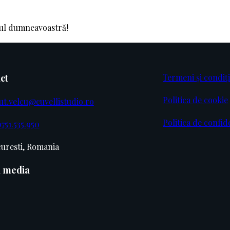
tul dumneavoastră!
ct
Termeni și condiți
Politica de cookie
ut.velcu@cuvellistudio.ro
Politica de confid
751.535.950
uresti, Romania
l media