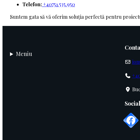
Telefon:
+40751.535.950
Suntem gata să vă oferim soluția perfectă pentru proiec
Conta
Meniu
ion
+40
Buc
Socia