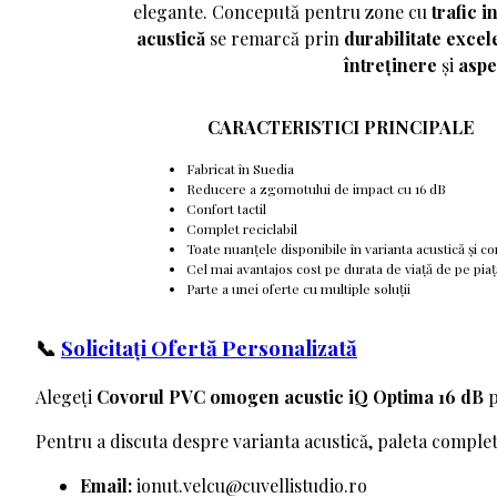
elegante. Concepută pentru zone cu
trafic i
acustică
se remarcă prin
durabilitate excel
întreținere
și
aspe
CARACTERISTICI PRINCIPALE
Fabricat în Suedia
Reducere a zgomotului de impact cu 16 dB
Confort tactil
Complet reciclabil
Toate nuanțele disponibile în varianta acustică și 
Cel mai avantajos cost pe durata de viață de pe piaț
Parte a unei oferte cu multiple soluții
📞
Solicitați Ofertă Personalizată
Alegeți
Covorul PVC omogen acustic iQ Optima 16 dB
p
Pentru a discuta despre varianta acustică, paleta completă
Email:
ionut.velcu@cuvellistudio.ro