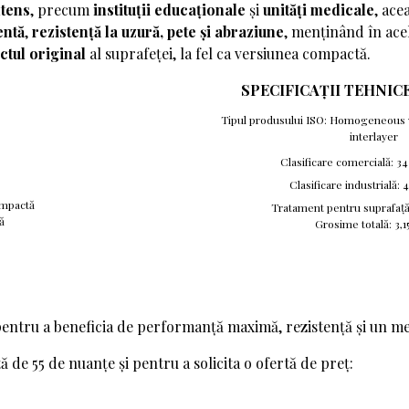
ntens
, precum
instituții educaționale
și
unități medicale
, ace
entă
,
rezistență la uzură, pete și abraziune
, menținând în ace
ctul original
al suprafeței, la fel ca versiunea compactă.
SPECIFICAȚII TEHNICE
Tipul produsului ISO: Homogeneous v
interlayer
Clasificare comercială: 3
Clasificare industrială:
compactă
Tratament pentru suprafaț
ă
Grosime totală: 3,
entru a beneficia de performanță maximă, rezistență și un medi
 de 55 de nuanțe și pentru a solicita o ofertă de preț: