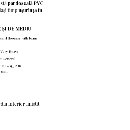
astă
pardoseală PVC
lași timp
ușurința în
 ȘI DE MEDIU
inyl flooring with foam
4 Very Heavy
 42 General
ă: New iQ PUR
15 mm
u interior liniștit.