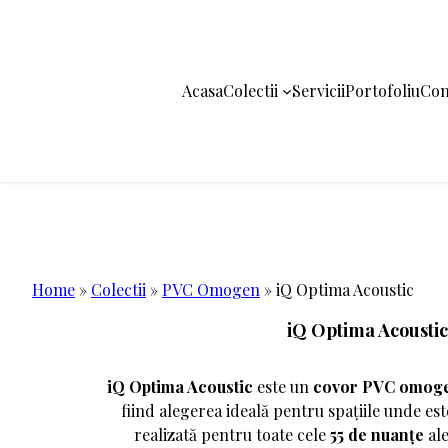
Acasa
Colectii
Servicii
Portofoliu
Con
Sari
la
conținut
Home
»
Colectii
»
PVC Omogen
»
iQ Optima Acoustic
iQ Optima Acoustic
iQ Optima Acoustic
este un
covor PVC omog
fiind alegerea ideală pentru spațiile unde es
realizată pentru toate cele
55 de nuanțe
ale