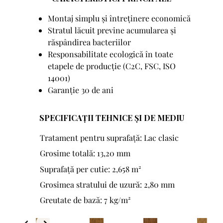
Montaj simplu și întreținere economică
Stratul lăcuit previne acumularea și
răspândirea bacteriilor
Responsabilitate ecologică în toate
etapele de producție (C2C, FSC, ISO
14001)
Garanție 30 de ani
SPECIFICAȚII TEHNICE ȘI DE MEDIU
Tratament pentru suprafață: Lac clasic
Grosime totală: 13,20 mm
Suprafață per cutie: 2,658 m²
Grosimea stratului de uzură: 2,80 mm
Greutate de bază: 7 kg/m²