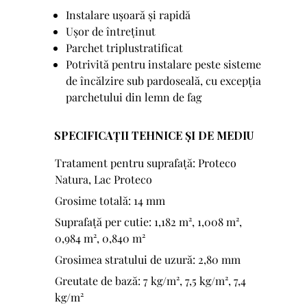
Instalare ușoară și rapidă
Ușor de întreținut
Parchet triplustratificat
Potrivită pentru instalare peste sisteme
de încălzire sub pardoseală, cu excepția
parchetului din lemn de fag
SPECIFICAȚII TEHNICE ȘI DE MEDIU
Tratament pentru suprafață: Proteco
Natura, Lac Proteco
Grosime totală: 14 mm
Suprafață per cutie: 1,182 m², 1,008 m²,
0,984 m², 0,840 m²
Grosimea stratului de uzură: 2,80 mm
Greutate de bază: 7 kg/m², 7,5 kg/m², 7,4
kg/m²