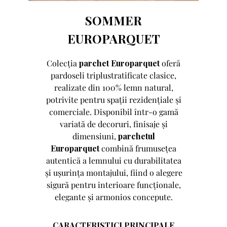
SOMMER
EUROPARQUET
Colecția
parchet Europarquet
oferă
pardoseli triplustratificate clasice,
realizate din 100% lemn natural,
potrivite pentru spații rezidențiale și
comerciale. Disponibil într-o gamă
variată de decoruri, finisaje și
dimensiuni,
parchetul
Europarquet
combină frumusețea
autentică a lemnului cu durabilitatea
și ușurința montajului, fiind o alegere
sigură pentru interioare funcționale,
elegante și armonios concepute.
CARACTERISTICI PRINCIPALE