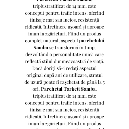
triplustratificat de 14 mm, este
conceput pentru trafic intens, oferind
finisaje mat sau lucios, rezistență
ridicată, întreținere ușoară și aproape
imun la zgârieturi. Fiind un produs
complet natural, aspectul
parchetului
Samba
se transformă în timp,
dezvoltând o personalitate unică care
reflectă stilul dumneavoastră de viață.
Dacă doriți să-i redați aspectul
original după ani de utilizare, stratul
de uzură poate fi rașchetat de până la 5
ori.
Parchetul Tarkett Samba
,
triplustratificat de 14 mm, este
conceput pentru trafic intens, oferind
finisaje mat sau lucios, rezistență
ridicată, întreținere ușoară și aproape
imun la zgârieturi. Fiind un produs