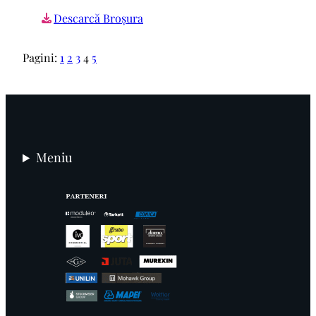
Descarcă Broșura
Pagini:
1
2
3
4
5
Meniu