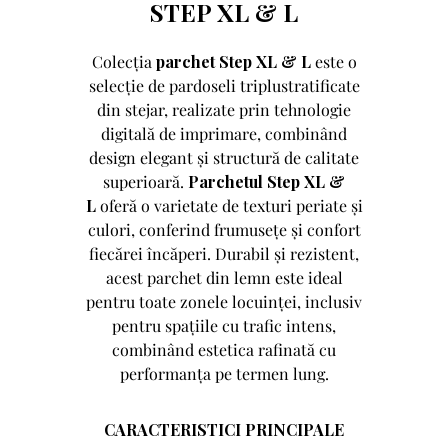
STEP XL & L
Colecția
parchet Step XL & L
este o
selecție de pardoseli triplustratificate
din stejar, realizate prin tehnologie
digitală de imprimare, combinând
design elegant și structură de calitate
superioară.
Parchetul Step XL &
L
oferă o varietate de texturi periate și
culori, conferind frumusețe și confort
fiecărei încăperi. Durabil și rezistent,
acest parchet din lemn este ideal
pentru toate zonele locuinței, inclusiv
pentru spațiile cu trafic intens,
combinând estetica rafinată cu
performanța pe termen lung.
CARACTERISTICI PRINCIPALE