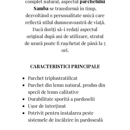
complet natural, aspectul
parchetului
Samba
se transformă în timp,
dezvoltând o personalitate unică care
reflectă stilul dumneavoastră de viață.
Dacă doriți să-i redați aspectul
original după ani de utilizare, stratul
de uzură poate fi rașchetat de până la 5
ori.
CARACTERISTICI PRINCIPALE
Parchet triplustratificat
Parchet din lemn natural, produs din
specii de lemn calitative
Durabilitate sporită a pardoselii
Ușor de întreținut
Potrivit pentru instalarea peste
sistemele de încălzire în pardoseală