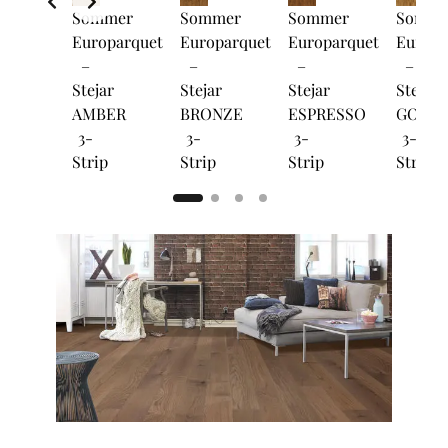
Sommer
Sommer
Sommer
Somme
Europarquet
Europarquet
Europarquet
Europa
–
–
–
–
Stejar
Stejar
Stejar
Stejar
AMBER
BRONZE
ESPRESSO
GOLD
3-
3-
3-
3-
Strip
Strip
Strip
Strip