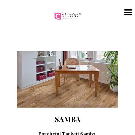
Sari
la
conținut
SAMBA
Parchetul Tarkett Samba
,