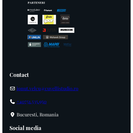
Contact
ionut.velcu@cuvellistudio.ro
+40751.535.950
Bucuresti, Romania
Social media