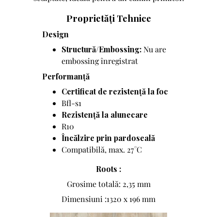
Proprietăți Tehnice
Design
Structură/Embossing:
Nu are
embossing înregistrat
Performanță
Certificat de rezistență la foc
Bfl-s1
Rezistență la alunecare
R10
Încălzire prin pardoseală
Compatibilă, max. 27°C
Roots :
Grosime totală: 2,35 mm
Dimensiuni :1320 x 196 mm