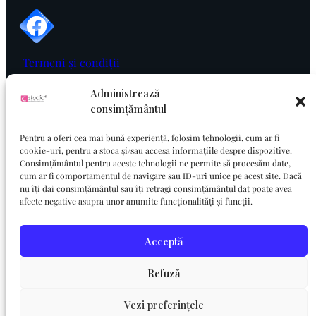
Termeni și condiții
Politica de cookie
Administrează
consimțământul
Politica de confidențialitate
Pentru a oferi cea mai bună experiență, folosim tehnologii, cum ar fi
cookie-uri, pentru a stoca și/sau accesa informațiile despre dispozitive.
Consimțământul pentru aceste tehnologii ne permite să procesăm date,
cum ar fi comportamentul de navigare sau ID-uri unice pe acest site. Dacă
nu îți dai consimțământul sau îți retragi consimțământul dat poate avea
afecte negative asupra unor anumite funcționalități și funcții.
Acceptă
Refuză
Vezi preferințele
© 2025 Cuvelli Studio. All rights reserved.