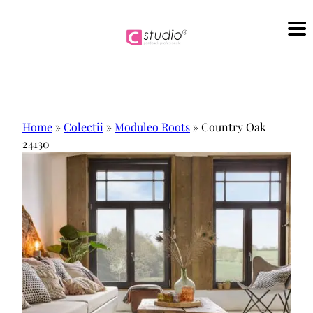
Sari
la
conținut
Home
»
Colectii
»
Moduleo Roots
»
Country Oak
24130