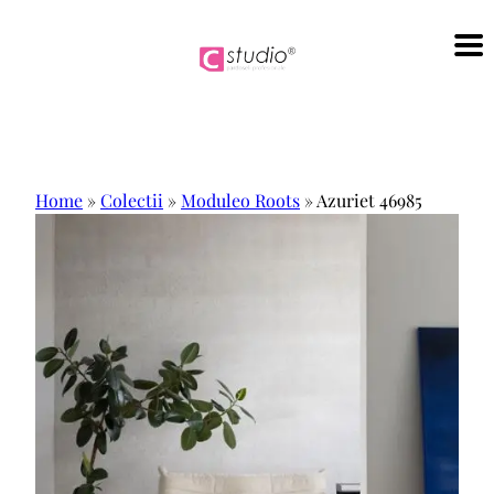
Sari
la
conținut
Home
»
Colectii
»
Moduleo Roots
»
Azuriet 46985