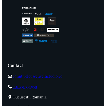
Contact
ionut.velcu@cuvellistudio.ro
+40751.535.950
Bucuresti, Romania