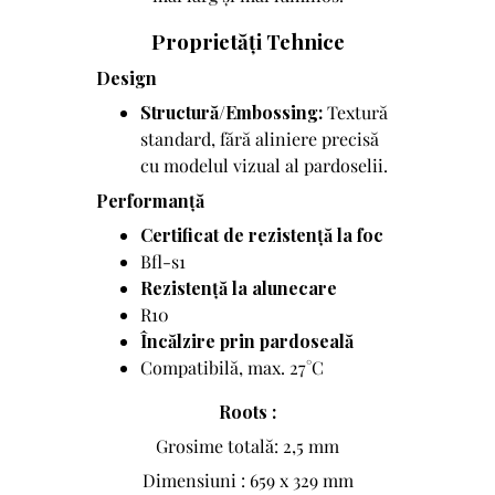
Proprietăți Tehnice
Design
Structură/Embossing:
Textură
standard, fără aliniere precisă
cu modelul vizual al pardoselii.
Performanță
Certificat de rezistență la foc
Bfl-s1
Rezistență la alunecare
R10
Încălzire prin pardoseală
Compatibilă, max. 27°C
Roots :
Grosime totală: 2,5 mm
Dimensiuni : 659 x 329 mm