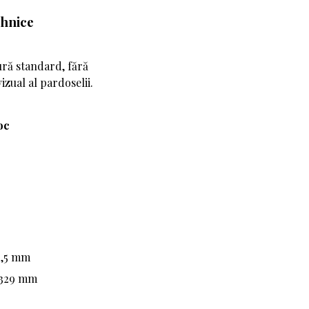
ehnice
ră standard, fără
izual al pardoselii.
oc
2,5 mm
 329 mm