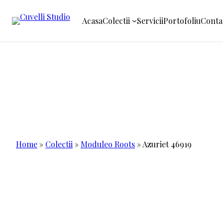
Acasa
Colectii
Servicii
Portofoliu
Conta
Sari
la
conținut
Home
»
Colectii
»
Moduleo Roots
»
Azuriet 46919