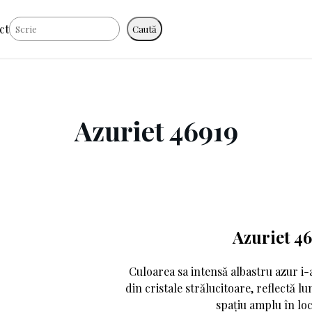
Caută
ct
Caută
Azuriet 46919
Azuriet 4
Culoarea sa intensă albastru azur i
din cristale strălucitoare, reflectă l
spațiu amplu în loc