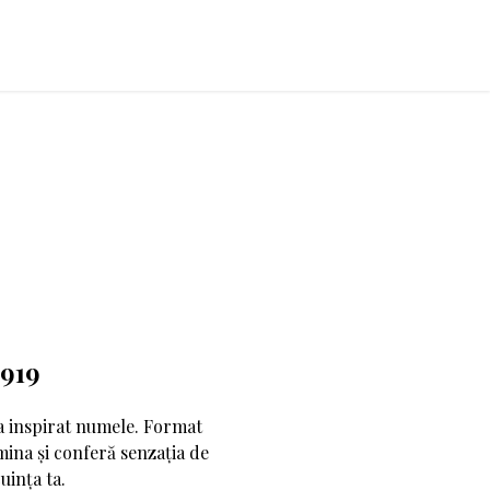
6919
-a inspirat numele. Format
umina și conferă senzația de
uința ta.