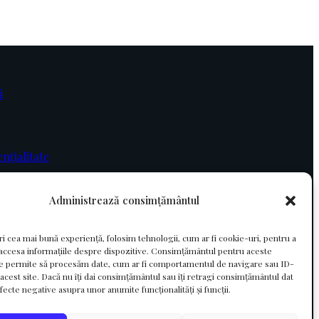
i
ențialitate
Administrează consimțământul
ri cea mai bună experiență, folosim tehnologii, cum ar fi cookie-uri, pentru a
 accesa informațiile despre dispozitive. Consimțământul pentru aceste
ne permite să procesăm date, cum ar fi comportamentul de navigare sau ID-
 acest site. Dacă nu îți dai consimțământul sau îți retragi consimțământul dat
fecte negative asupra unor anumite funcționalități și funcții.