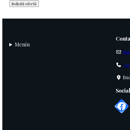
Solicită ofertă
Conta
Meniu
ion
+40
Buc
Socia