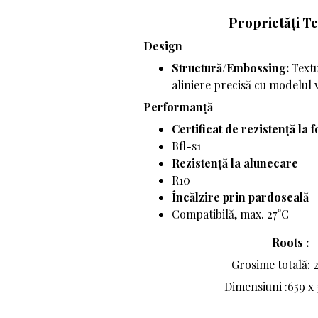
Proprietăți T
Design
Structură/Embossing:
Textu
aliniere precisă cu modelul v
Performanță
Certificat de rezistență la f
Bfl-s1
Rezistență la alunecare
R10
Încălzire prin pardoseală
Compatibilă, max. 27°C
Roots :
Grosime totală: 
Dimensiuni :659 x