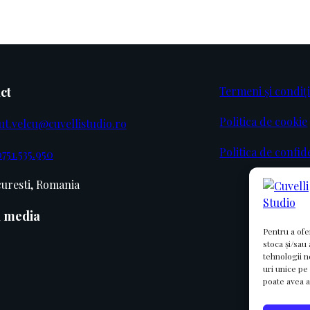
ct
Termeni și condiți
Politica de cookie
ut.velcu@cuvellistudio.ro
Politica de confid
751.535.950
uresti, Romania
l media
Pentru a ofe
stoca și/sau
tehnologii 
uri unice pe
poate avea a