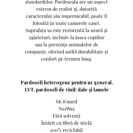
standardelor. Pardoseala are un aspect
extrem de realist și, datorită
caracterului său impermeabil, poate fi
folosită în toate camerele casei.
Suprafața sa este rezistentă la uzură și
zgârieturi, inclusiv la joaca copiilor
sau la prezența animalelor de
companie, oferind astfel durabilitate și
confort pe termen lung.
Pardoseli heterogene pentru uz general,
LVT, pardoseli de vinil: dale și lamele
SK iGuard
No1Wax
Fără solvenți
Întărit cu fibră de sticlă
100% reciclabil