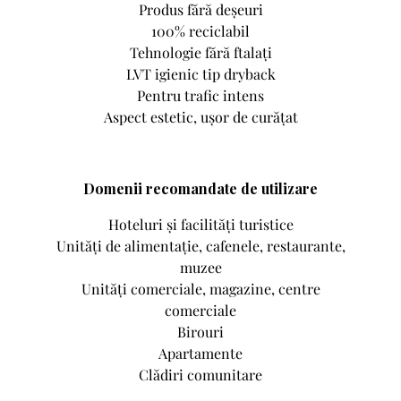
Produs fără deșeuri
100% reciclabil
Tehnologie fără ftalați
LVT igienic tip dryback
Pentru trafic intens
Aspect estetic, ușor de curățat
Domenii recomandate de utilizare
Hoteluri și facilități turistice
Unități de alimentație, cafenele, restaurante,
muzee
Unități comerciale, magazine, centre
comerciale
Birouri
Apartamente
Clădiri comunitare