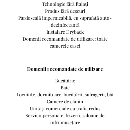
Tehnologie fără ftalați
Produs fără deșeuri
Pardoseală impermeabilă, cu suprafață auto-
dezinfectantă
Instalare Dryback
Domenii recomandate de utilizare: toate
camerele casei
Domenii recomandate de utilizare
Bucătărie
Baie
Locuințe, dormitoare, bucătării, sufragerii, băi
Camere de cămin
Unități comerciale cu trafic redus
Servicii personale: frizerii, saloane de
înfrumusețare