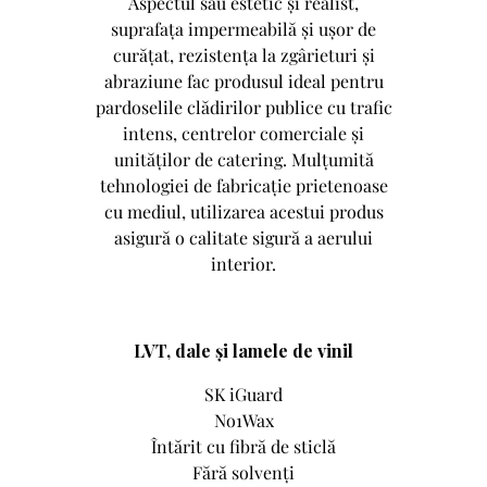
Aspectul său estetic și realist,
suprafața impermeabilă și ușor de
curățat, rezistența la zgârieturi și
abraziune fac produsul ideal pentru
pardoselile clădirilor publice cu trafic
intens, centrelor comerciale și
unităților de catering. Mulțumită
tehnologiei de fabricație prietenoase
cu mediul, utilizarea acestui produs
asigură o calitate sigură a aerului
interior.
LVT, dale și lamele de vinil
SK iGuard
No1Wax
Întărit cu fibră de sticlă
Fără solvenți