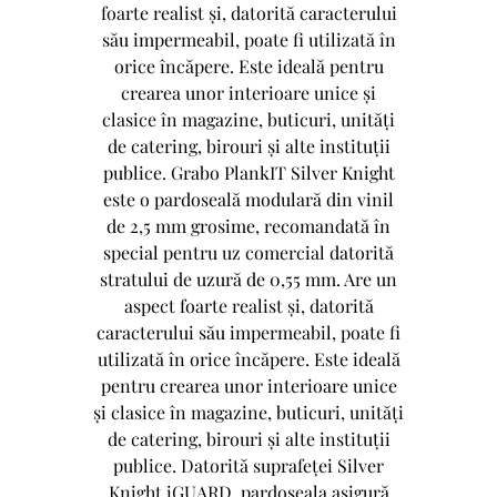
foarte realist și, datorită caracterului
său impermeabil, poate fi utilizată în
orice încăpere. Este ideală pentru
crearea unor interioare unice și
clasice în magazine, buticuri, unități
de catering, birouri și alte instituții
publice. Grabo PlankIT Silver Knight
este o pardoseală modulară din vinil
de 2,5 mm grosime, recomandată în
special pentru uz comercial datorită
stratului de uzură de 0,55 mm. Are un
aspect foarte realist și, datorită
caracterului său impermeabil, poate fi
utilizată în orice încăpere. Este ideală
pentru crearea unor interioare unice
și clasice în magazine, buticuri, unități
de catering, birouri și alte instituții
publice. Datorită suprafeței Silver
Knight iGUARD, pardoseala asigură