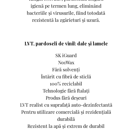
igienă pe termen lung, eliminând
bacteriile și virusurile, fiind totodată
rezistentă la zgârieturi și uzură.
LVT, pardoseli de vinil: dale și lamele
SK iGuard
No1Wax
Fără solvenți
Întărit cu fibră de sticlă
100% reciclabil
Tehnologie fără ftalați
Produs fără deșeuri
LVT realist cu suprafață auto-dezinfectantă
Pentru utilizare comercială și rezidențială
durabilă
Rezistent la apă și extrem de durabil