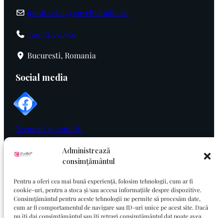
ionut.velcu@cuvellistudio.ro
+40751.535.950
Bucuresti, Romania
Social media
Termeni și condiții
Politica de cookie
Administrează
consimțământul
Politica de confidențialitate
Pentru a oferi cea mai bună experiență, folosim tehnologii, cum ar fi
cookie-uri, pentru a stoca și/sau accesa informațiile despre dispozitive.
Consimțământul pentru aceste tehnologii ne permite să procesăm date,
cum ar fi comportamentul de navigare sau ID-uri unice pe acest site. Dacă
nu îți dai consimțământul sau îți retragi consimțământul dat poate avea