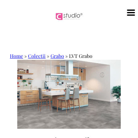
Sari
la
conținut
Home
»
Colectii
»
Grabo
»
LVT Grabo